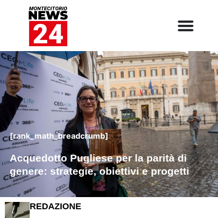
[rank_math_breadcrumb]
Acquedotto Pugliese per la parità di
genere: strategie, obiettivi e progetti
REDAZIONE