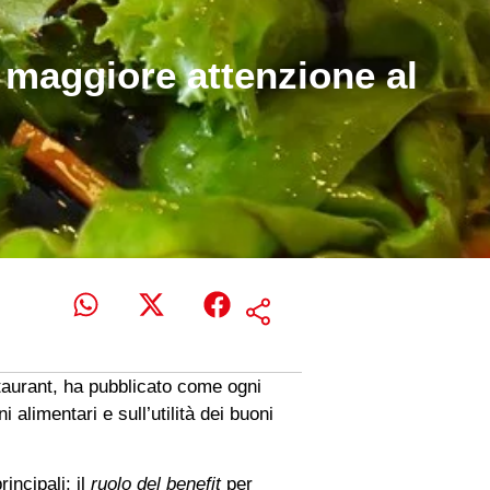
: maggiore attenzione al
taurant, ha pubblicato come ogni
alimentari e sull’utilità dei buoni
incipali: il
ruolo del benefit
per