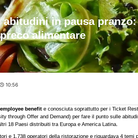
e abitudini in pausa pranzo
 spreco alimentare
10:56
employee benefit
e conosciuta soprattutto per i Ticket Res
y through Offer and Demand) per fare il punto sulle abitudini 
ltri 18 Paesi distribuiti tra Europa e America Latina.
ori e 1.738 operatori della ristorazione e riguardava 4 temi pr