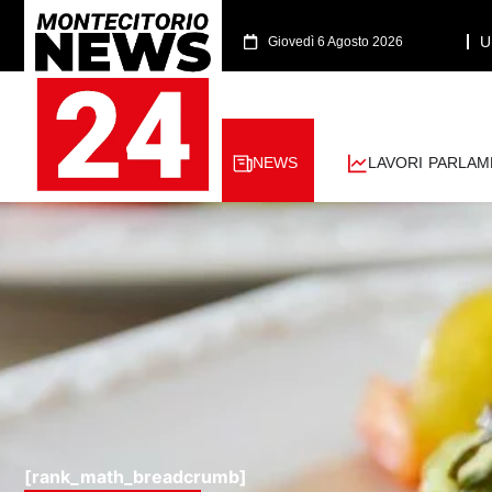
U
Giovedì 6 Agosto 2026
NEWS
LAVORI PARLAM
[rank_math_breadcrumb]