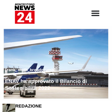
[rank_math_breadcrumb]
ENAV ha approvato il Bilancio di
Sostenibilità 2022
REDAZIONE