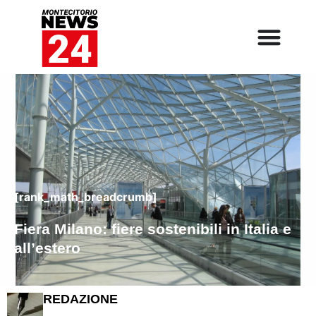
[rank_math_breadcrumb]
Fiera Milano: fiere sostenibili in Italia e
all’estero
REDAZIONE