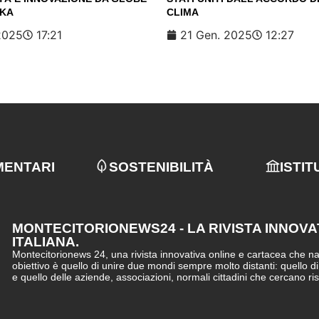
AKA
CLIMA
2025
17:21
21 Gen. 2025
12:27
MENTARI
SOSTENIBILITÀ
ISTIT
MONTECITORIONEWS24 - LA RIVISTA INNOVA
ITALIANA.
Montecitorionews 24, una rivista innovativa online e cartacea che nasc
obiettivo è quello di unire due mondi sempre molto distanti: quello d
e quello delle aziende, associazioni, normali cittadini che cercano ri