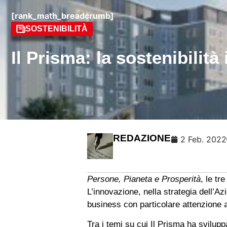
[rank_math_breadcrumb]
SOSTENIBILITÀ
Il Prisma: la sostenibilità 
REDAZIONE
2 Feb. 2022
Persone, Pianeta e Prosperità
, le tr
L’innovazione, nella strategia dell’Az
business con particolare attenzione a
Tra i temi su cui Il Prisma ha svilupp