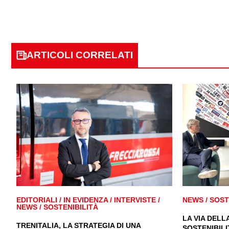
ARTICOLI CORRELATI
EDITORIALI
/
IN EVIDENZA
/
INTERVISTE
/
NEWS
/
SOST
NEWS
/
SOSTENIBILITÀ
LA VIA DELL
TRENITALIA, LA STRATEGIA DI UNA
SOSTENIBILI