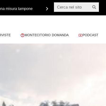
o una misura tampone
Monsignor Paglia: «Dobbiamo 
RVISTE
MONTECITORIO DOMANDA
PODCAST