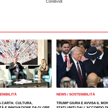
Condividi
ENIBILITÀ
NEWS
/
SOSTENIBILITÀ
A CARTA: CULTURA,
TRUMP GIURA E AVVISA IL MON
TÀ E INNOVAZIONE DA GLOBE
STATI UNITI DALL’ACCORDO DI