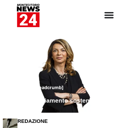
[rank_math_breadcrumb]
JLL e il cambiamento sostenibile.
REDAZIONE