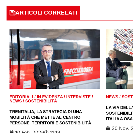
ARTICOLI CORRELATI
EDITORIALI
/
IN EVIDENZA
/
INTERVISTE
/
NEWS
/
SOST
NEWS
/
SOSTENIBILITÀ
LA VIA DELL
TRENITALIA, LA STRATEGIA DI UNA
SOSTENIBILI
MOBILITÀ CHE METTE AL CENTRO
ITALIA A OS
PERSONE, TERRITORI E SOSTENIBILITÀ
30 Nov. 
10 Feb. 2026
11:19