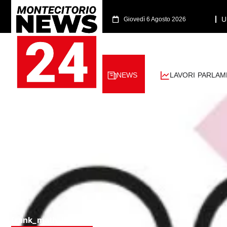
U
Giovedì 6 Agosto 2026
NEWS
LAVORI PARLAM
[rank_math_breadcrumb]