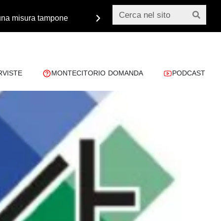
o una misura tampone
Monsignor Paglia: «Dobbiamo 
RVISTE
MONTECITORIO DOMANDA
PODCAST