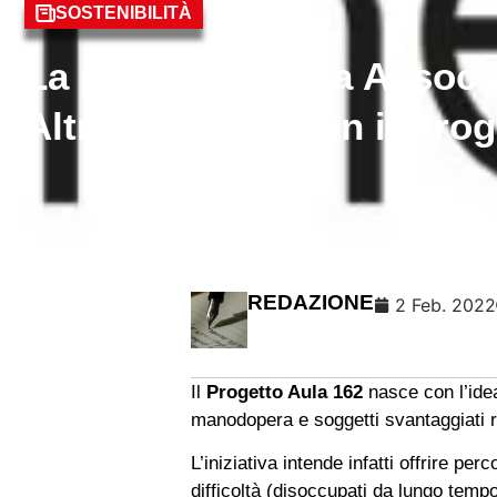
SOSTENIBILITÀ
La partnership tra Assoc
Altroconsumo con il Proge
REDAZIONE
2 Feb. 2022
Il
Progetto Aula 162
nasce con l’idea
manodopera e soggetti svantaggiati riq
L’iniziativa intende infatti offrire p
difficoltà (disoccupati da lungo temp