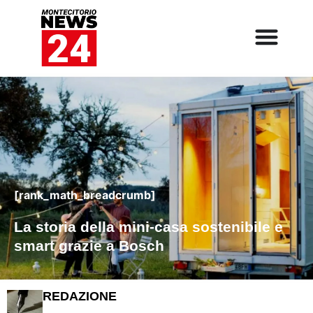
[rank_math_breadcrumb]
La storia della mini-casa sostenibile e
smart grazie a Bosch
REDAZIONE