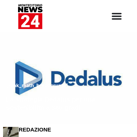
[rank_math_breadcrumb]
La strategia Dedalus per una
sostenibilità a 360 gradi
REDAZIONE