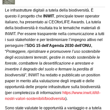
Le infrastrutture digitali a tutela della biodiversità. È
questo il progetto che
INWIT
, principale tower operator
italiano, ha presentato ai CEOforLIFE Awards. La tutela
della biodiversità è risultata tra le tematiche materiali di
INWIT. Per essere trasparente nella comunicazione a tutti
i suoi stakeholder e per testimoniare l’impegno attivo nel
perseguire l
’SDG 15 dell’Agenda 2030 dell’ONU,
“
Proteggere, ripristinare e promuovere l’uso sostenibile
degli ecosistemi terrestri, gestire in modo sostenibile le
foreste, combattere la desertificazione e arrestare e
invertire il degrado del suolo e fermare la perdita di
biodiversità
”, INWIT ha redatto e pubblicato un position
paper in merito alla valutazione degli impatti e delle
opportunità delle proprie infrastrutture sulla biodiversità
(per completezza di informazioni
https://www.inwit.it/it/i-
nostri-valori-sostenibili/biodiversita
).
Sono state valutate le opportunità a vantaggio e a tutela