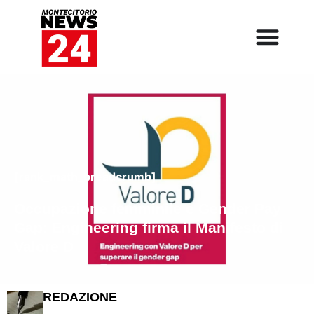
[rank_math_breadcrumb]
Occupazione femminile e Gender Pay
Gap: Engineering firma il Manifesto di
Valore D
REDAZIONE