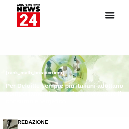
[rank_math_breadcrumb]
Per Deloitte sempre più italiani adottano
comportamenti virtuosi per contenere il
consumo energetico
REDAZIONE