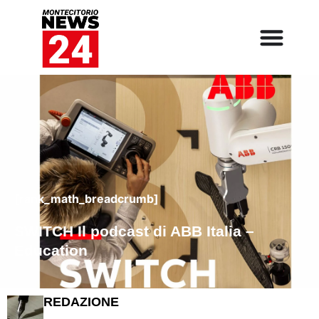
[rank_math_breadcrumb]
SWITCH Il podcast di ABB Italia –
Education
REDAZIONE