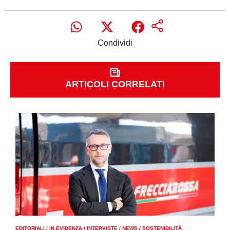
Condividi
ARTICOLI CORRELATI
EDITORIALI
/
IN EVIDENZA
/
INTERVISTE
/
NEWS
/
SOSTENIBILITÀ