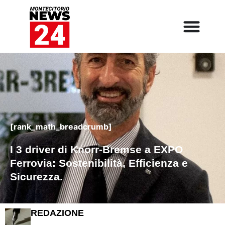
[rank_math_breadcrumb]
I 3 driver di Knorr-Bremse a EXPO
Ferrovia: Sostenibilità, Efficienza e
Sicurezza.
REDAZIONE