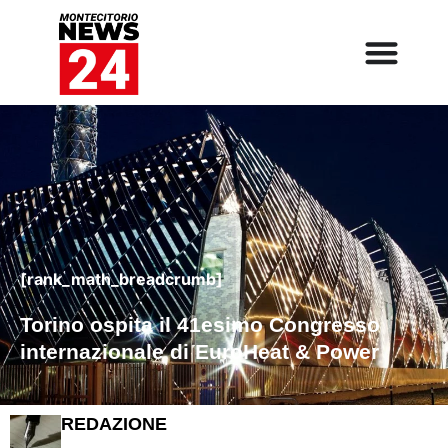
[rank_math_breadcrumb]
Torino ospita il 41esimo Congresso
internazionale di EuroHeat & Power
REDAZIONE