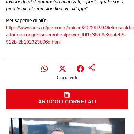
milioni di m³ di volumetria allacciati, e per la quale sono
pianificati ulteriori significativi sviluppi”
.
Per saperne di più:
https://www.ansa.it/piemonte/notizie/2022/02/04/teleriscald
a-torino-congresso-euroheatpower_f0f1c36d-8e8c-4eb5-
912b-2b102323b06d.html
Condividi
ARTICOLI CORRELATI