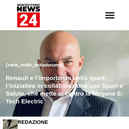
[rank_math_breadcrumb]
Renault e l’importanza dello sport:
l’iniziativa in collaborazione con Sport e
Salute, che mette al centro la Megane E-
Tech Electric
REDAZIONE