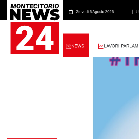
U
Giovedì 6 Agosto 2026
NEWS
LAVORI PARLAM
[rank_math_breadcrumb]