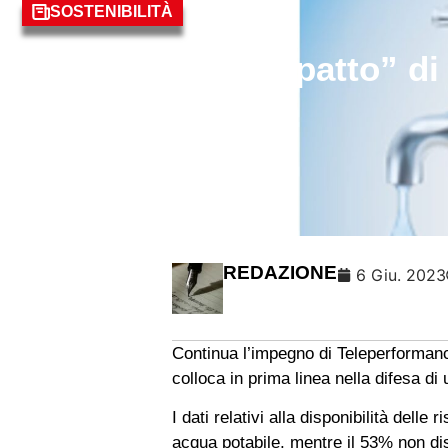
SOSTENIBILITÀ
#TPerlacqua, il “patto” di
importante.
REDAZIONE
6 Giu. 2023
Continua l’impegno di Teleperformance 
colloca in prima linea nella difesa d
I dati relativi alla disponibilità dell
acqua potabile, mentre il 53% non dis