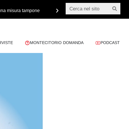
o una misura tampone
Monsignor Paglia: «Dobbiamo 
RVISTE
MONTECITORIO DOMANDA
PODCAST