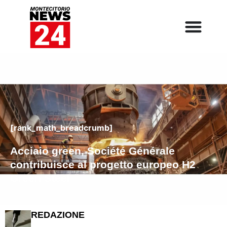
[rank_math_breadcrumb]
Acciaio green, Société Générale
contribuisce al progetto europeo H2
Green Steel
REDAZIONE