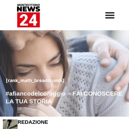
[rank_math_breadcrumb]
#afiancodelcoraggio – FAI CONOSCERE
LA TUA STORIA
REDAZIONE