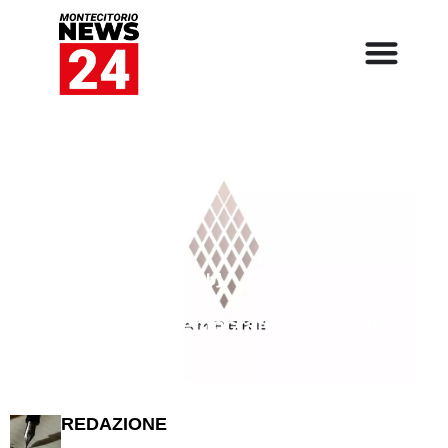
[rank_math_breadcrumb]
Ampere per la democratizzazione dei
veicoli elettrici
REDAZIONE