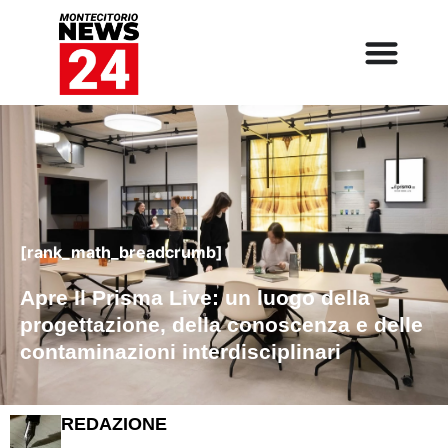
[rank_math_breadcrumb]
Apre Il Prisma Live: un luogo della
progettazione, della conoscenza e delle
contaminazioni interdisciplinari
REDAZIONE