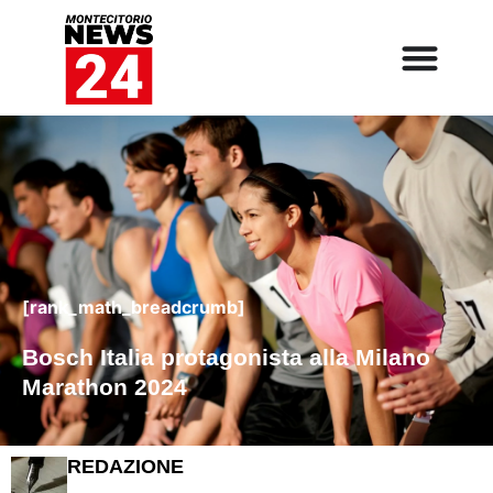
[rank_math_breadcrumb]
Bosch Italia protagonista alla Milano
Marathon 2024
REDAZIONE