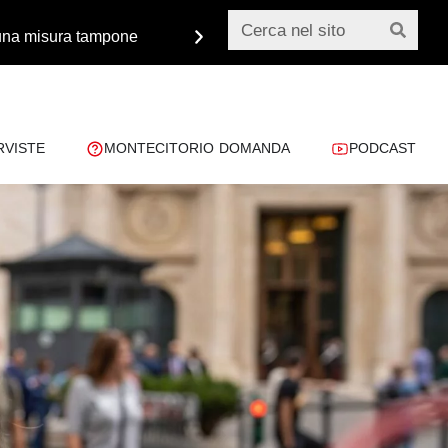
o una misura tampone
Monsignor Paglia: «Dobbiamo 
RVISTE
MONTECITORIO DOMANDA
PODCAST