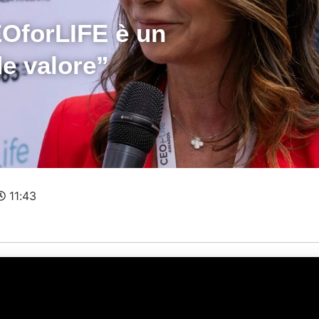
OforLIFE è un
e valore”
11:43