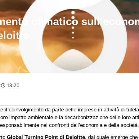
to climatico sull’economia
loitte
2
13:20
il coinvolgimento da parte delle imprese in attività di tutel
 loro impatto ambientale e la decarbonizzazione delle loro atti
responsabilmente nei confronti dell’economia e della società.
rto
Global Turning Point di Deloitte
, dal quale emerge che l