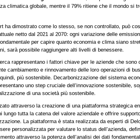
 climatica globale, mentre il 79% ritiene che il mondo si trov
ort ha dimostrato come lo stesso, se non controllato, può co
e attuale netto dal 2021 al 2070: ogni variazione delle emission
ondamentale per capire quanto economia e clima siano strett
, sarà possibile raggiungere alti livelli di benessere.
cerca rappresentano i fattori chiave per le aziende che sono
tante cambiamento e rinnovamento delle loro operazioni di bus
, quindi, più sostenibile. Decarbonizzazione del sistema econ
resentano uno step cruciale dell’innovazione sostenibile, sop
alizzazione di una società più sostenibile.
tizzato attraverso la creazione di una piattaforma strategica 
i lungo tutta la catena del valore aziendale e offrire support
zazione. La piattaforma è stata realizzata da esperti di Deloi
sere personalizzata per valutare lo status dell’azienda, definir
timento attraverso la potenza dell’analisi dei dati fondamen