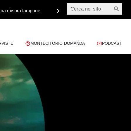
o una misura tampone
Monsignor Paglia: «Dobbiamo 
RVISTE
MONTECITORIO DOMANDA
PODCAST