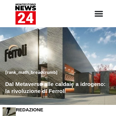
[rank_math_breadcrumb]
Dal Metaverso alle caldaie a idrogeno:
la rivoluzione di Ferroli
REDAZIONE