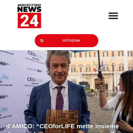
ISTITUZIONI
d’AMICO:
“CEOforLIFE mette insieme