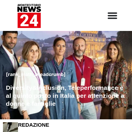
[rank_math_breadcrumb]
Diversity&Inclusion, Teleperformance è
al quinto posto in Italia per attenzione a
donne e famiglie
REDAZIONE