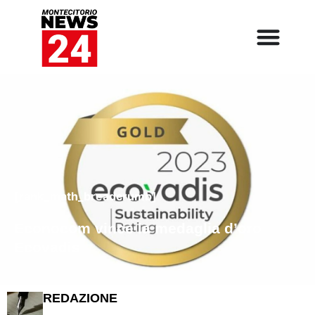
[rank_math_breadcrumb]
Econocom vince la medaglia d’oro
Ecovadis
REDAZIONE