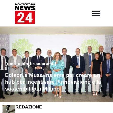
[rank_math_breadcrumb]
Edison e Musa insieme per creare un
hub per incentivare l’innovazione e la
sostenibilità a Milano
REDAZIONE