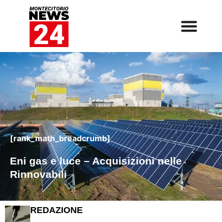
[rank_math_breadcrumb]
Eni gas e luce – Acquisizioni nelle
Rinnovabili
REDAZIONE