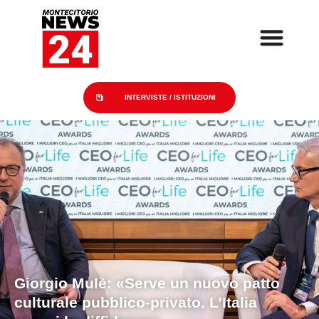
INTERVISTE
/
ISTITUZIONI
Giorgio Mulè: «Serve un nuovo patto
culturale pubblico-privato. L’Italia