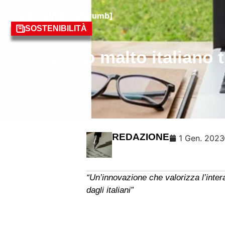
[rank_math_breadcrumb]
SOSTENIBILITÀ
: “Il primo malto italiano 
REDAZIONE
1 Gen. 2023
“Un’innovazione che valorizza l’inter
dagli italiani”