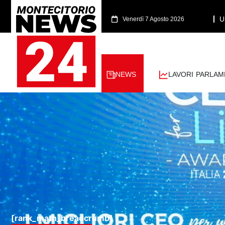
U
Venerdì 7 Agosto 2026
NEWS
LAVORI PARLAM
[rank_math_breadcrumb]