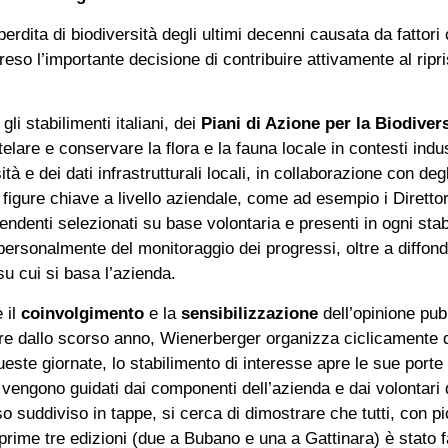
perdita di biodiversità degli ultimi decenni causata da fattor
eso l’importante decisione di contribuire attivamente al ripr
gli stabilimenti italiani, dei
Piani di Azione per la Biodivers
telare e conservare la flora e la fauna locale in contesti indu
à e dei dati infrastrutturali locali, in collaborazione con degli
figure chiave a livello aziendale, come ad esempio i Direttori
pendenti selezionati su base volontaria e presenti in ogni st
ersonalmente del monitoraggio dei progressi, oltre a diffonder
su cui si basa l’azienda.
 il
coinvolgimento
e la
sensibilizzazione
dell’opinione pub
ire dallo scorso anno, Wienerberger organizza ciclicamente 
este giornate, lo stabilimento di interesse apre le sue porte 
piti vengono guidati dai componenti dell’azienda e dai volontar
so suddiviso in tappe, si cerca di dimostrare che tutti, con p
e prime tre edizioni (due a Bubano e una a Gattinara) è stato 