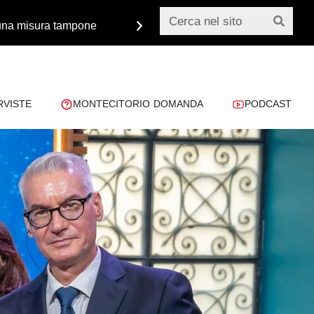
o una misura tampone
Monsignor Paglia: «Dobbiamo 
RVISTE
MONTECITORIO DOMANDA
PODCAST