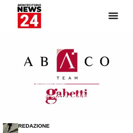
[rank_math_breadcrumb]
La strategia di sostenibilità di Abaco
Team, società del Gruppo Gabetti
REDAZIONE