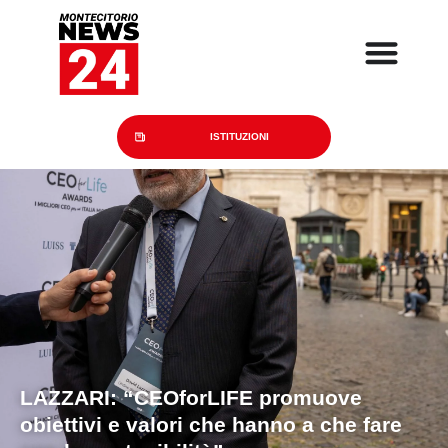
ISTITUZIONI
LAZZARI:
“CEOforLIFE promuove
obiettivi e valori che hanno a che fare