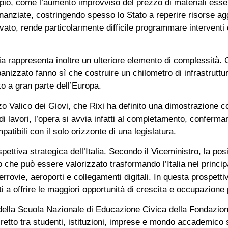
pio, come l’aumento improvviso del prezzo di materiali essenz
nanziate, costringendo spesso lo Stato a reperire risorse aggi
vato, rende particolarmente difficile programmare interventi d
a rappresenta inoltre un ulteriore elemento di complessità. G
banizzato fanno sì che costruire un chilometro di infrastruttu
to a gran parte dell’Europa.
rzo Valico dei Giovi, che Rixi ha definito una dimostrazione c
di lavori, l’opera si avvia infatti al completamento, conferma
patibili con il solo orizzonte di una legislatura.
spettiva strategica dell’Italia. Secondo il Viceministro, la p
che può essere valorizzato trasformando l’Italia nel princip
ferrovie, aeroporti e collegamenti digitali. In questa prospet
ti a offrire le maggiori opportunità di crescita e occupazione
o della Scuola Nazionale di Educazione Civica della Fondazi
retto tra studenti, istituzioni, imprese e mondo accademico s