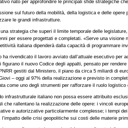
ativo nato per approfondire le principali sfide strategiche c
ssione sul futuro della mobilità, della logistica e delle opere
izzare le grandi infrastrutture.
una strategia che superi il limite temporale delle legislature
ni per essere progettati e completati. «Serve una visione n
itività italiana dipenderà dalla capacità di programmare inv
ro ha rivendicato il lavoro avviato dall’attuale esecutivo per
tati figurano il nuovo Codice degli appalti, pensato per rendere 
NRR gestiti dal Ministero, il piano da circa 5 miliardi di euro
 Giovi – oggi al 97% della realizzazione e previsto in compl
ata come uno degli strumenti per rafforzare il ruolo logistico 
rdo infrastrutturale italiano non possa essere attribuito esclu
ali che rallentano la realizzazione delle opere: i vincoli europ
tive e autorizzative particolarmente complesse; i tempi dei r
, l’impatto delle crisi geopolitiche sui costi delle materie prim