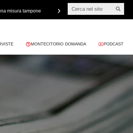
o una misura tampone
Monsignor Paglia: «Dobbiamo 
RVISTE
MONTECITORIO DOMANDA
PODCAST