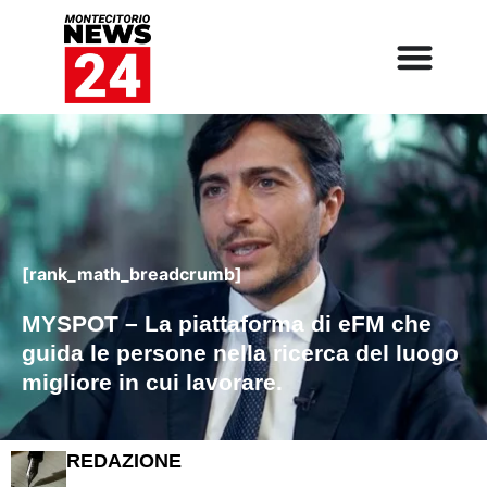
[rank_math_breadcrumb]
MYSPOT – La piattaforma di eFM che
guida le persone nella ricerca del luogo
migliore in cui lavorare.
REDAZIONE