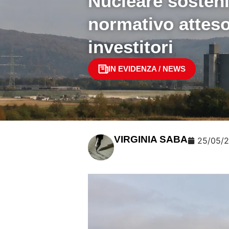
Nucleare sosteni
normativo attes
investitori
IN EVIDENZA
/
NEWS
VIRGINIA SABA
25/05/