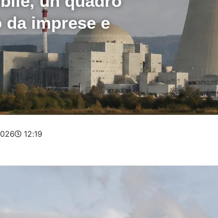
bile, un quadro
o da imprese e
2026
12:19