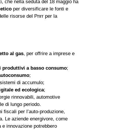
i, che nella seduta del 18 maggio ha
etico
per diversificare le fonti e
delle risorse del Pnrr per la
etto al gas
, per offrire a imprese e
si produttivi a basso consumo
;
l’autoconsumo
;
 sistemi di accumulo;
gitale ed ecologica
;
ergie rinnovabili, automotive
le di lungo periodo.
 fiscali per l’auto‑produzione,
tria. Le aziende energivore, come
a e innovazione potrebbero