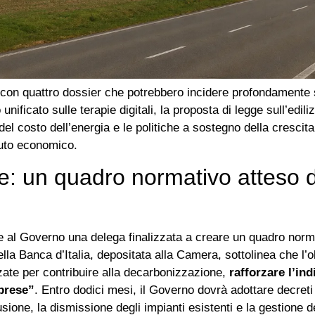
con quattro dossier che potrebbero incidere profondamente s
 unificato sulle terapie digitali, la proposta di legge sull’edil
l costo dell’energia e le politiche a sostegno della crescit
suto economico.
le: un quadro normativo atteso 
 al Governo una delega finalizzata a creare un quadro normat
lla Banca d’Italia, depositata alla Camera, sottolinea che l’o
zate per contribuire alla decarbonizzazione,
rafforzare l’in
mprese”
. Entro dodici mesi, il Governo dovrà adottare decreti l
ione, la dismissione degli impianti esistenti e la gestione dei 