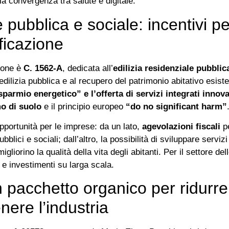
a convergenza tra salute e digitale.
e pubblica e sociale: incentivi p
ficazione
sione è
C. 1562‑A
, dedicata all’
edilizia residenziale pubblic
lizia pubblica e al recupero del patrimonio abitativo esistente
sparmio energetico” e l’offerta di servizi integrati innova
o di suolo
e il principio europeo
“do no significant harm”
pportunità per le imprese: da un lato,
agevolazioni fiscali
pe
 pubblici e sociali; dall’altro, la possibilità di sviluppare serv
gliorino la qualità della vita degli abitanti. Per il settore del
 e investimenti su larga scala.
pacchetto organico per ridurre 
nere l’industria