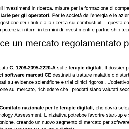
gli investimenti in ricerca, misure per la formazione di comp
iarie per gli operatori
. Per le società dell’energia e le azie
 gestione dei rifiuti e alla ricerca sui combustibili – questa 
 potenziali ritorni in termini di investimenti e partnership te
asce un mercato regolamentato p
icato
C. 1208‑2095‑2220‑A
sulle
terapie digitali
. Il dossier 
ci software marcati CE
destinati a trattare malattie o distu
i su evidenze scientifiche e trial clinici rigorosi. L’obiettiv
one sul mercato, richiedere che i prodotti siano valutati se
Comitato nazionale per le terapie digitali
, che dovrà selez
logy Assessment. L’iniziativa potrebbe favorire start‑up e
croniche, creando un nuovo segmento di mercato per software 