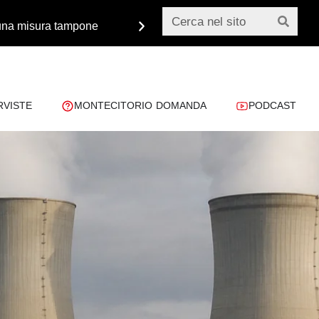
o una misura tampone
Monsignor Paglia: «Dobbiamo 
RVISTE
MONTECITORIO DOMANDA
PODCAST