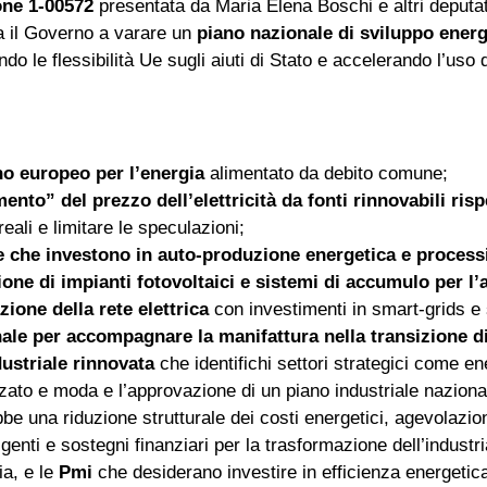
ne 1‑00572
presentata da Maria Elena Boschi e altri deputat
gna il Governo a varare un
piano nazionale di sviluppo energ
do le flessibilità Ue sugli aiuti di Stato e accelerando l’uso 
o europeo per l’energia
alimentato da debito comune;
to” del prezzo dell’elettricità da fonti rinnovabili risp
reali e limitare le speculazioni;
ese che investono in auto‑produzione energetica e proces
zione di impianti fotovoltaici e sistemi di accumulo per 
ione della rete elettrica
con investimenti in smart‑grids e
nale per accompagnare la manifattura nella transizione di
dustriale rinnovata
che identifichi settori strategici come en
zato e moda e l’approvazione di un piano industriale naziona
e una riduzione strutturale dei costi energetici, agevolazioni
elligenti e sostegni finanziari per la trasformazione dell’indus
ia, e le
Pmi
che desiderano investire in efficienza energetic