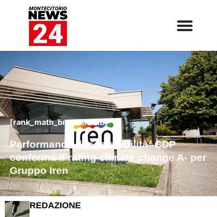
[rank_math_breadcrumb]
Performance di sostenibilità: CDP
conferma il rating climate change A- per
Gruppo Iren
REDAZIONE