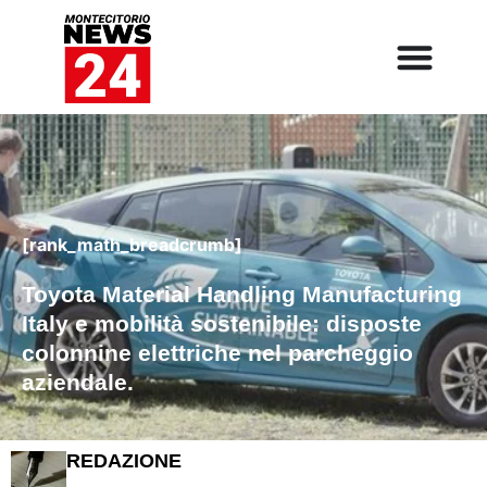
[rank_math_breadcrumb]
Toyota Material Handling Manufacturing
Italy e mobilità sostenibile: disposte
colonnine elettriche nel parcheggio
aziendale.
REDAZIONE