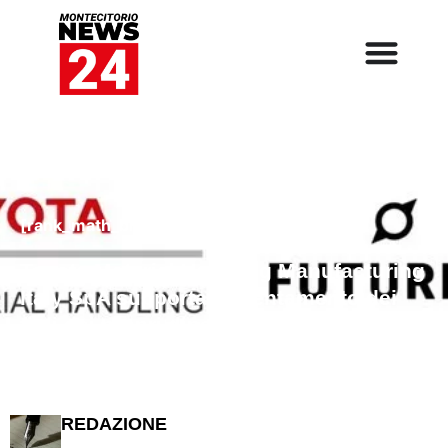
[rank_math_breadcrumb]
Toyota Material Handling Manufacturing
Italy SpA supporta l’orientamento dei
figli dei propri dipendenti in
collaborazione con Futurely
REDAZIONE