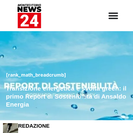
[rank_math_breadcrumb]
Transizione energetica e svolta green: il
primo Report di Sostenibilità di Ansaldo
Energia
REDAZIONE