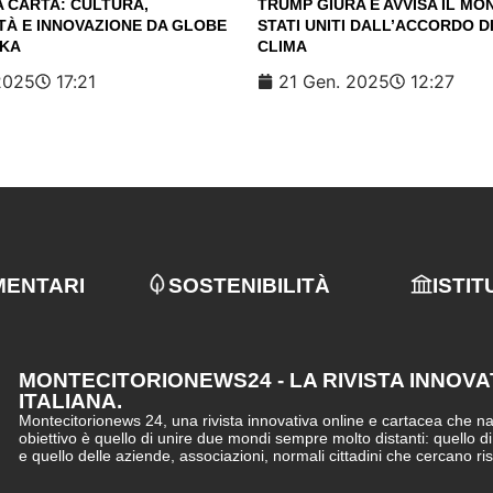
A CARTA: CULTURA,
TRUMP GIURA E AVVISA IL MON
TÀ E INNOVAZIONE DA GLOBE
STATI UNITI DALL’ACCORDO DI
AKA
CLIMA
2025
17:21
21 Gen. 2025
12:27
MENTARI
SOSTENIBILITÀ
ISTIT
MONTECITORIONEWS24 - LA RIVISTA INNOVA
ITALIANA.
Montecitorionews 24, una rivista innovativa online e cartacea che nasc
obiettivo è quello di unire due mondi sempre molto distanti: quello d
e quello delle aziende, associazioni, normali cittadini che cercano ri