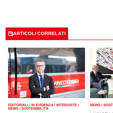
ARTICOLI CORRELATI
EDITORIALI
/
IN EVIDENZA
/
INTERVISTE
/
NEWS
/
SOST
NEWS
/
SOSTENIBILITÀ