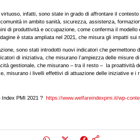
rtuoso, infatti, sono state in grado di affrontare il contest
 comunità in ambito sanità, sicurezza, assistenza, formazione
ini di produttività e occupazione, come conferma il modello di
agine è stata ampliata nel 2021, che misura gli impatti sui ris
zione, sono stati introdotti nuovi indicatori che permettono di
dicatori di iniziativa, che misurano l’ampiezza delle misure di w
acità gestionale, che misurano – tra il resto – la proattività 
, misurano i livelli effettivi di attuazione delle iniziative e i r
are Index PMI 2021 ?
https://www.welfareindexpmi.it/wp-cont