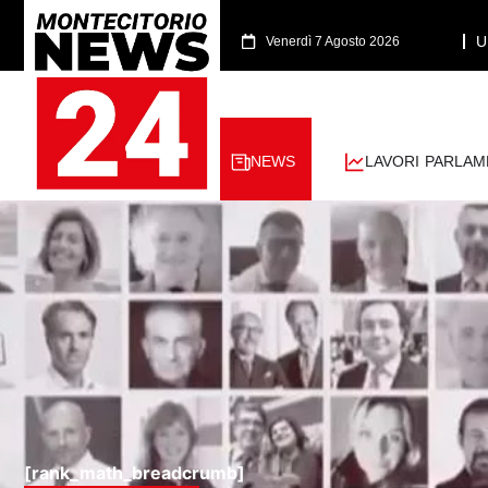
U
Venerdì 7 Agosto 2026
NEWS
LAVORI PARLAM
[rank_math_breadcrumb]