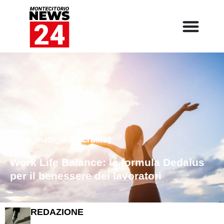
[rank_math_breadcrumb]
Work Life Balance: la formula Dedalus
per il benessere dei lavoratori
REDAZIONE