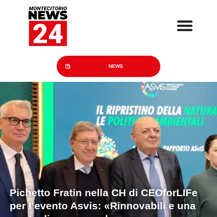
NEWS
Pichetto Fratin nella CH di CEOforLIFe
per l’evento Asvis: «Rinnovabili e una